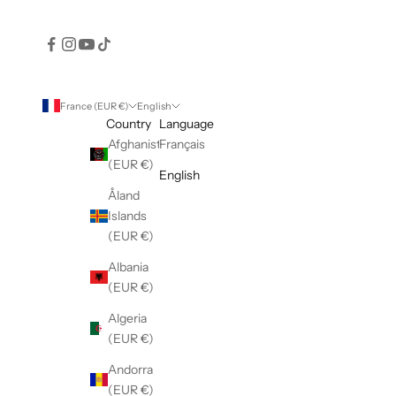
France (EUR €)
English
Country
Language
Afghanistan
Français
(EUR €)
English
Åland
Islands
(EUR €)
Albania
(EUR €)
Algeria
(EUR €)
Andorra
(EUR €)