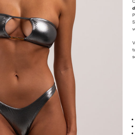
O
d
P
v
V
t
s