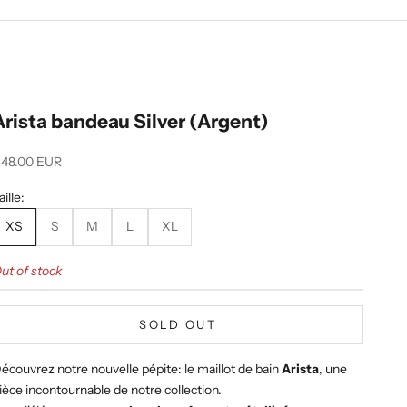
Arista bandeau Silver (Argent)
ale price
48.00 EUR
aille:
XS
S
M
L
XL
ut of stock
SOLD OUT
écouvrez notre nouvelle pépite:
le maillot de bain
Arista
, une
ièce incontournable de notre collection.