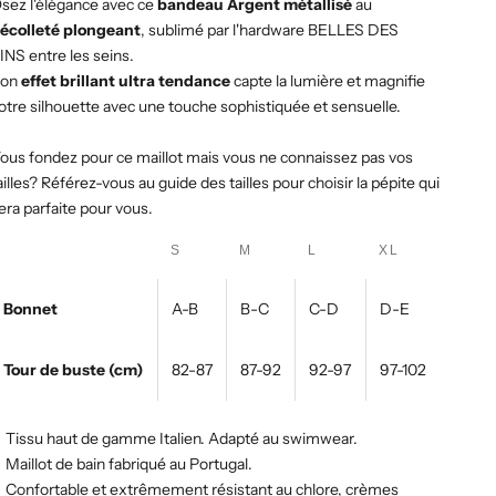
sez l'élégance avec ce
bandeau Argent métallisé
au
écolleté plongeant
, sublimé par l'hardware BELLES DES
INS entre les seins.
Son
effet brillant ultra tendance
capte la lumière et magnifie
otre silhouette avec une touche sophistiquée et sensuelle.
ous fondez pour ce maillot mais vous ne connaissez pas vos
ailles? Référez-vous au guide des tailles pour choisir la pépite qui
era parfaite pour vous.
S
M
L
XL
Bonnet
A-B
B-C
C-D
D-E
Tour de buste (cm)
82-87
87-92
92-97
97-102
Tissu haut de gamme Italien. Adapté au swimwear.
M
aillot de bain fabriqué au Portugal.
Confortable et extrêmement résistant au chlore, crèmes