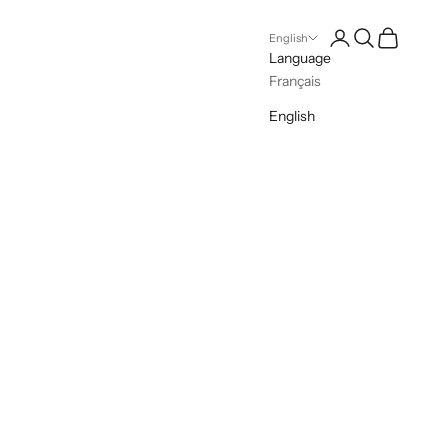
Open account pag
Open search
Open cart
English
Language
Français
English