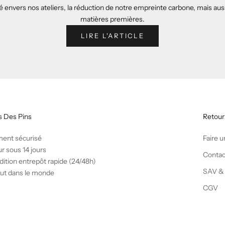
uté envers nos ateliers, la réduction de notre empreinte carbone, mais au
matières premières.
LIRE L'ARTICLE
s Des Pins
Retour
ment sécurisé
Faire u
r sous 14 jours
Contac
ition entrepôt rapide (24/48h)
SAV &
ut dans le monde
CGV