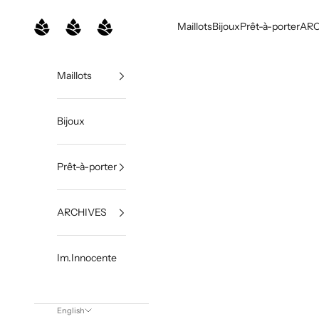
Skip to content
Belles Des Pins
Maillots
Bijoux
Prêt-à-porter
ARC
Maillots
Bijoux
Prêt-à-porter
ARCHIVES
Im.Innocente
English