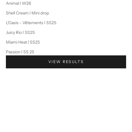
Animal I W26
Shell Cream I Mini drop
L'Oasis - Vêtements I SS25
Juicy Rio I SS25
Miami Heat | SS25
Passion I SS 25
VIEW RESULTS